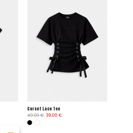
Corset Lace Tee
El
El
49.00
€
39.00
€
precio
precio
original
actual