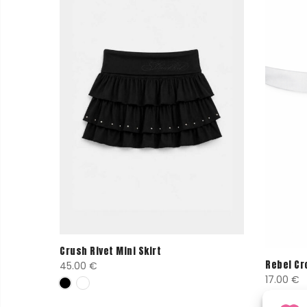
Crush Rivet Mini Skirt
Only
Rebel Cr
45.00
€
17.00
€