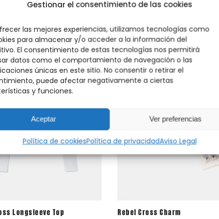
olest
Gestionar el consentimiento de las cookies
era:
es:
39.00 €.
29.00 €.
OFERTA
frecer las mejores experiencias, utilizamos tecnologías como
okies para almacenar y/o acceder a la información del
en tu primer pedido
itivo. El consentimiento de estas tecnologías nos permitirá
sar datos como el comportamiento de navegación o las
munidad
y descubre antes que
mos drops, noticias y restocks
ficaciones únicas en este sitio. No consentir o retirar el
timiento, puede afectar negativamente a ciertas
erísticas y funciones.
Aceptar
Ver preferencias
uscríbete
Política de cookies
Política de privacidad
Aviso Legal
oss Longsleeve Top
Rebel Cross Charm