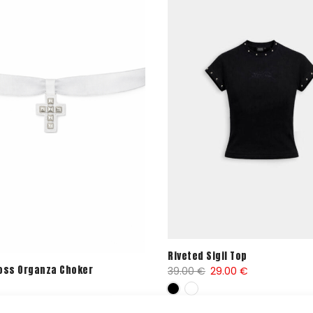
Riveted Sigil Top
 for the
oss Organza Choker
El
El
39.00
€
29.00
€
precio
precio
original
actual