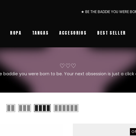
★ BE THE BADDIE YOU WERE BORN TO BE 
ROPA
TANGAS
ACCESORIOS
BEST SELLER
♡♡♡
e baddie you were born to be. Your next obsession is just a click
O