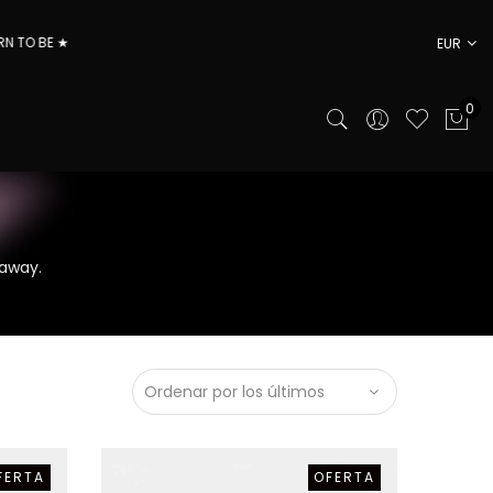
★
EUR
0
 away.
FERTA
OFERTA