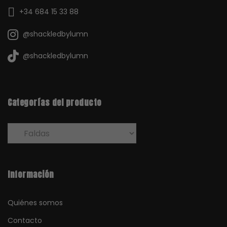
+34 684 15 33 88
@shackledbylumn
@shackledbylumn
Categorías del producto
Información
Quiénes somos
Contacto