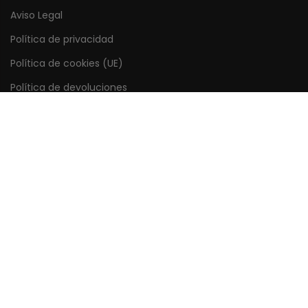
Aviso Legal
Política de privacidad
Política de cookies (UE)
Política de devoluciones
Forma de pagos y envíos
Enlaces rápidos
Mi cuenta
Seguimiento del pedido
Guía de tamaños
Preguntas frecuentes