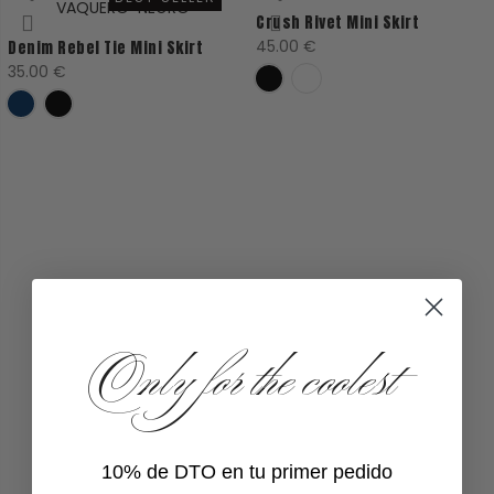
Crush Rivet Mini Skirt
45.00
€
Denim Rebel Tie Mini Skirt
35.00
€
Only for the coolest
10% de DTO en tu primer pedido