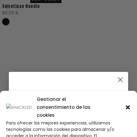
Sweetlace Hoodie
80.00
€
Only for the coolest
Gestionar el
consentimiento de las
cookies
Para ofrecer las mejores experiencias, utilizamos
10% de DTO en tu primer pedido
tecnologías como las cookies para almacenar y/o
acceder a la información del dispositivo. El
Únete a
nuestra comunidad
y descubre antes que