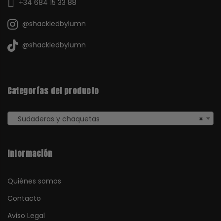
+34 684 15 33 88
@shackledbylumn
@shackledbylumn
Categorías del producto
Sudaderas y chaquetas
×
Información
Quiénes somos
Contacto
Aviso Legal