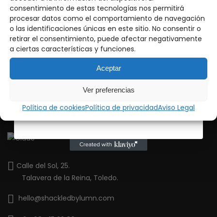
nadie nuestros próximos drops, noticias y restocks
consentimiento de estas tecnologías nos permitirá
procesar datos como el comportamiento de navegación
Email
o las identificaciones únicas en este sitio. No consentir o
retirar el consentimiento, puede afectar negativamente
a ciertas características y funciones.
Suscríbete
Aceptar
Ver preferencias
Política de cookies
Política de privacidad
Aviso Legal
Calle del Sol, 25.
Talavera de la Reina, Toledo.
hello@shackledbylumn.com