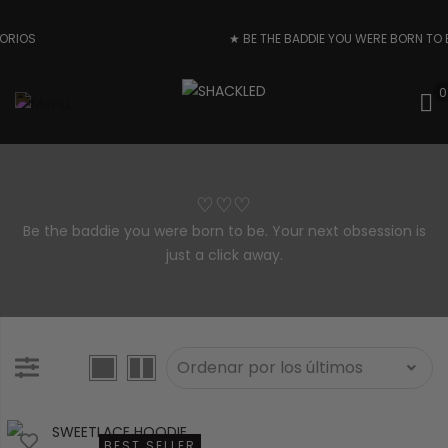
IOS
★ BE THE BADDIE YOU WERE BORN TO BE
0
♡♡♡
Be the baddie you were born to be. Your next obsession is
just a click away.
BEST SELLER