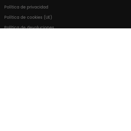
Política de privacidad
Política de cookies (UE)
Política de devoluciones
Forma de pagos y envíos
Enlaces rápidos
Mi cuenta
Seguimiento del pedido
Guía de tamaños
Preguntas frecuentes