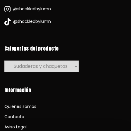
@shackledbylumn
@shackledbylumn
Categorías del producto
Información
Quiénes somos
Contacto
Aviso Legal