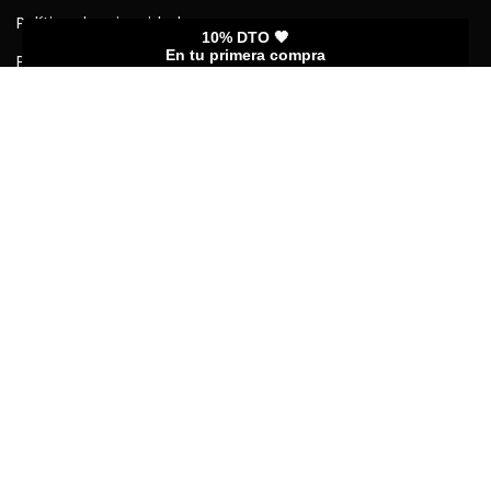
Política de privacidad
Política de cookies (UE)
10% DTO 🖤
En tu primera compra
Política de devoluciones
Forma de pagos y envíos
Enlaces rápidos
Mi cuenta
Seguimiento del pedido
Guía de tamaños
Preguntas frecuentes