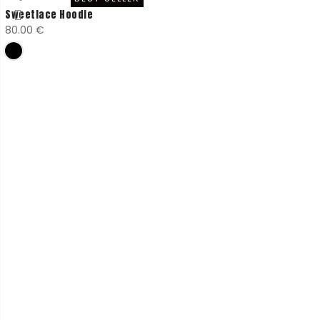
Sweetlace Hoodie
80.00
€
Only for the coolest
10% de DTO en tu primer pedido