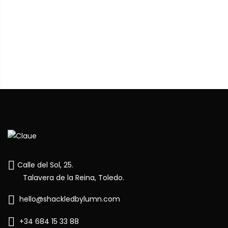
Únete a
nuestra comunidad
y descubre antes que
nadie nuestros próximos drops, noticias y restocks
Email
Suscríbete
Calle del Sol, 25.
Talavera de la Reina, Toledo.
hello@shackledbylumn.com
+34 684 15 33 88