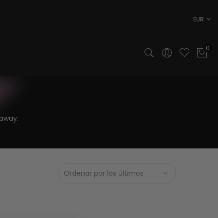
EUR
0
 away.