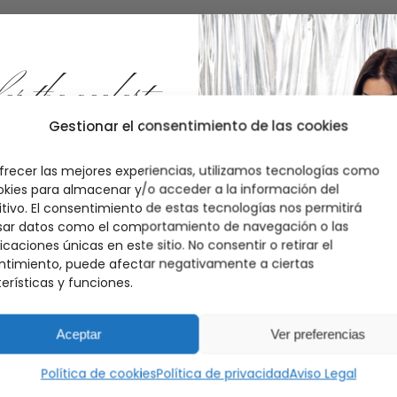
 the coolest
Gestionar el consentimiento de las cookies
en tu primer pedido
frecer las mejores experiencias, utilizamos tecnologías como
okies para almacenar y/o acceder a la información del
munidad
y descubre antes que
itivo. El consentimiento de estas tecnologías nos permitirá
mos drops, noticias y restocks
sar datos como el comportamiento de navegación o las
ficaciones únicas en este sitio. No consentir o retirar el
timiento, puede afectar negativamente a ciertas
erísticas y funciones.
scríbete
Aceptar
Ver preferencias
Política de cookies
Política de privacidad
Aviso Legal