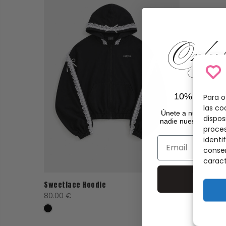
Only for
10% de DTO 
Para o
las co
Únete a
nuestra co
dispos
nadie nuestros próxi
proce
identi
Email
consen
caract
Su
Sweetlace Hoodie
80.00
€