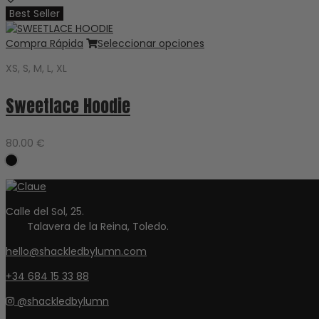
Best Seller
Compra Rápida
Seleccionar opciones
XS, S, M, L, XL
Sweetlace Hoodie
80.00
€
Calle del Sol, 25.
Talavera de la Reina, Toledo.
hello@shackledbylumn.com
+34 684 15 33 88
@shackledbylumn