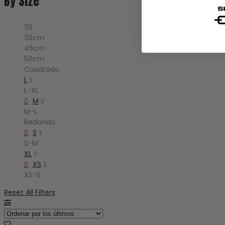
By Size
39
39cm
45cm
50cm
Cuadrado
L
3
L-XL
M
3
M-L
Redondo
S
3
S-M
XL
3
XS
3
XS-S
Reset All Filters