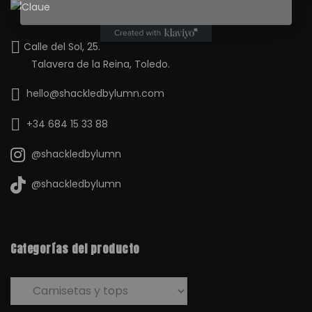
Calle del Sol, 25.
Talavera de la Reina, Toledo.
hello@shackledbylumn.com
+34 684 15 33 88
@shackledbylumn
@shackledbylumn
Categorías del producto