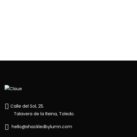
10% de DTO en tu primer pedido
Únete a
nuestra comunidad
y descubre antes que
nadie nuestros próximos drops, noticias y restocks
Email
Suscríbete
Calle del Sol, 25.
Talavera de la Reina, Toledo.
hello@shackledbylumn.com