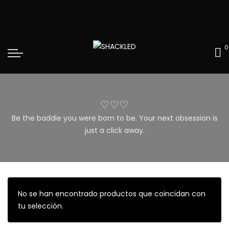
0
♡♡♡
Be the baddie you were born to be. Your next obsession is
just a click away.
No se han encontrado productos que coincidan con
tu selección.