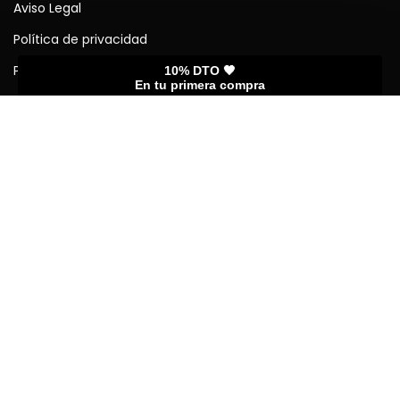
Aviso Legal
Política de privacidad
Política de cookies (UE)
Política de devoluciones
10% DTO 🖤
En tu primera compra
Forma de pagos y envíos
Enlaces rápidos
Mi cuenta
Seguimiento del pedido
Guía de tamaños
Preguntas frecuentes