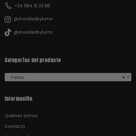
+34 684 15 33 88
@shackledbylumn
@shackledbylumn
Categorías del producto
Faldas
×
Información
Quiénes somos
Contacto