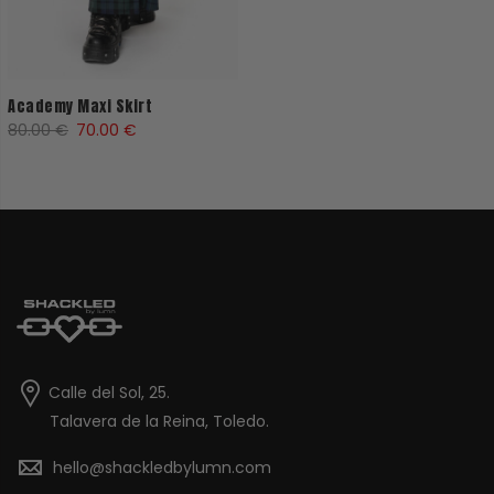
Academy Maxi Skirt
El
El
80.00
€
70.00
€
precio
precio
original
actual
era:
es:
80.00 €.
70.00 €.
Calle del Sol, 25.
Talavera de la Reina, Toledo.
hello@shackledbylumn.com