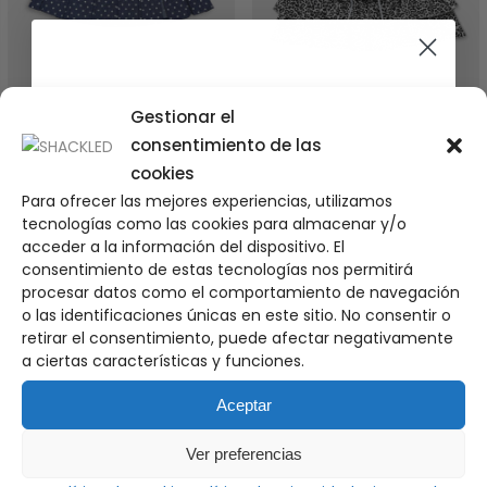
Only for the coolest
Gestionar el
consentimiento de las
cookies
Polka Dots Buckle Skirt
Savage Mini Skirt
Para ofrecer las mejores experiencias, utilizamos
El
El
45.00
€
45.00
€
35.00
€
10% de DTO en tu primer pedido
tecnologías como las cookies para almacenar y/o
precio
precio
acceder a la información del dispositivo. El
Únete a
nuestra comunidad
y descubre antes que
original
actual
nadie nuestros próximos drops, noticias y restocks
consentimiento de estas tecnologías nos permitirá
OFERTA
era:
es:
procesar datos como el comportamiento de navegación
Email
45.00 €.
35.00 €.
o las identificaciones únicas en este sitio. No consentir o
retirar el consentimiento, puede afectar negativamente
a ciertas características y funciones.
Suscríbete
Aceptar
Ver preferencias