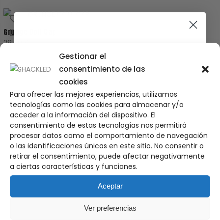
original
actual
AGOTADO
era:
es:
Grunge Doll Cap
29.00 €.
22.00 €.
29.00
€
Only for the coolest
Gestionar el
consentimiento de las
cookies
Para ofrecer las mejores experiencias, utilizamos
10% de DTO en tu primer pedido
tecnologías como las cookies para almacenar y/o
acceder a la información del dispositivo. El
Únete a
nuestra comunidad
y descubre antes que
nadie nuestros próximos drops, noticias y restocks
consentimiento de estas tecnologías nos permitirá
procesar datos como el comportamiento de navegación
Email
o las identificaciones únicas en este sitio. No consentir o
retirar el consentimiento, puede afectar negativamente
a ciertas características y funciones.
Suscríbete
Aceptar
Ver preferencias