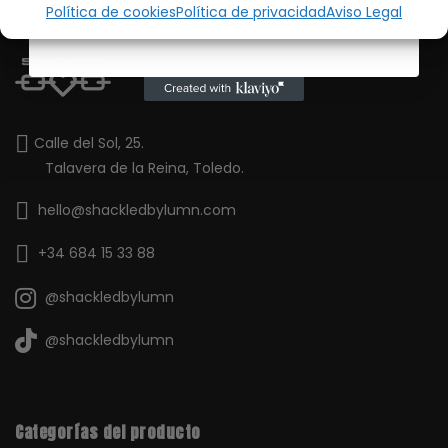
Política de cookies
Política de privacidad
Aviso Legal
Calle del Sol, 25.
Talavera de la Reina, Toledo.
hello@shackledbylumn.com
+34 684 15 33 88
@shackledbylumn
@shackledbylumn
Categorías del producto