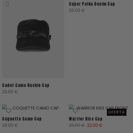
Super Polka Denim Cap
29.00
€
Cadet Camo Buckle Cap
29.00
€
OFERTA
Coquette Camo Cap
Warrior Kiss Cap
El
El
29.00
€
29.00
€
22.00
€
precio
precio