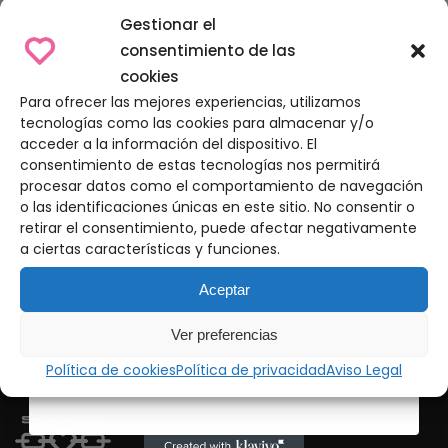
Only for the coolest
Gestionar el
consentimiento de las
cookies
Para ofrecer las mejores experiencias, utilizamos
10% de DTO en tu primer pedido
tecnologías como las cookies para almacenar y/o
acceder a la información del dispositivo. El
Únete a
nuestra comunidad
y descubre antes que
nadie nuestros próximos drops, noticias y restocks
consentimiento de estas tecnologías nos permitirá
procesar datos como el comportamiento de navegación
Email
o las identificaciones únicas en este sitio. No consentir o
retirar el consentimiento, puede afectar negativamente
a ciertas características y funciones.
Suscríbete
Aceptar
Ver preferencias
Política de cookies
Política de privacidad
Aviso Legal