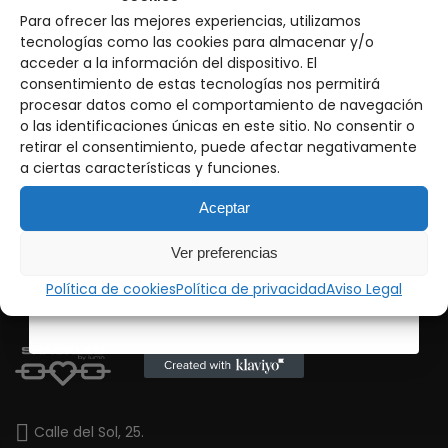
Steel Lace Top
Para ofrecer las mejores experiencias, utilizamos
10% de DTO en tu primer pedido
El
El
49.00
€
35.00
€
The Coolest Longsleeve Boxy
tecnologías como las cookies para almacenar y/o
Tee
precio
precio
acceder a la información del dispositivo. El
Únete a
nuestra comunidad
y descubre antes que
El
El
nadie nuestros próximos drops, noticias y restocks
49.00
€
35.00
€
consentimiento de estas tecnologías nos permitirá
original
actual
precio
precio
procesar datos como el comportamiento de navegación
era:
es:
Email
o las identificaciones únicas en este sitio. No consentir o
original
actual
49.00 €.
35.00 €.
retirar el consentimiento, puede afectar negativamente
OFERTA
era:
es:
a ciertas características y funciones.
Warrior Kiss Top
49.00 €.
35.00 €.
Suscríbete
El
El
45.00
€
29.00
€
Aceptar
precio
precio
original
actual
Ver preferencias
era:
es:
45.00 €.
29.00 €.
Política de cookies
Política de privacidad
Aviso Legal
Calle del Sol, 25.