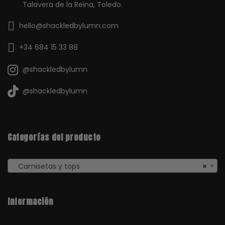
Talavera de la Reina, Toledo.
hello@shackledbylumn.com
+34 684 15 33 88
@shackledbylumn
@shackledbylumn
Categorías del producto
Camisetas y tops
×
Información