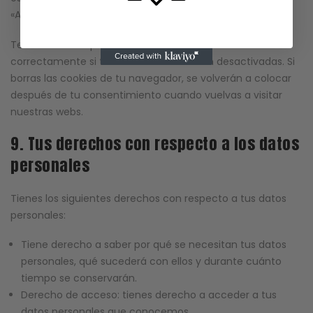
«Ayuda» de tu navegador.
Ten en cuenta que nuestra web puede no funcionar
correctamente si todas las cookies están desactivadas. Si
borras las cookies de tu navegador, se volverán a colocar
después de tu consentimiento cuando vuelvas a visitar
nuestras webs.
9. Tus derechos con respecto a los datos
personales
Tienes los siguientes derechos con respecto a tus datos
personales:
Tiene derecho a saber por qué se necesitan tus datos
personales, qué sucederá con ellos y durante cuánto
tiempo se conservarán.
Derecho de acceso: tienes derecho a acceder a tus
datos personales que conocemos.