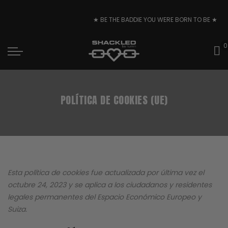
★ BE THE BADDIE YOU WERE BORN TO BE ★
0
POLÍTICA DE COOKIES (UE)
Esta política de cookies fue actualizada por última vez el
octubre 24, 2023 y se aplica a los ciudadanos y residentes
legales permanentes del Espacio Económico Europeo y
Suiza.