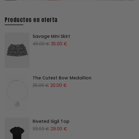
Productos en oferta
Savage Mini Skirt
El
El
45.00
€
35.00
€
precio
precio
original
actual
era:
es:
45.00 €.
35.00 €.
The Cutest Bow Medallion
El
El
25.00
€
20.00
€
precio
precio
original
actual
era:
es:
25.00 €.
20.00 €.
Riveted Sigil Top
El
El
39.00
€
29.00
€
precio
precio