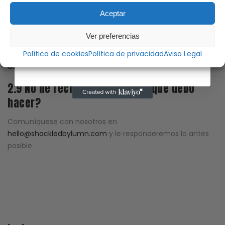
Suscríbete
equivocada
Aceptar
No proporcionamos cambios por talla o color. Sin embargo,
Ver preferencias
aceptamos devoluciones de productos comprados a
Política de cookies
Política de privacidad
Aviso Legal
nosotros. Puede consultar nuestra
política de cambios y
devoluciones
.
2.9 No he recibido mi pedido, ¿qué debo
hacer?
Comuníquese con nosotros en
hello@shackledbylumn.com
y le responderemos lo antes
posible.