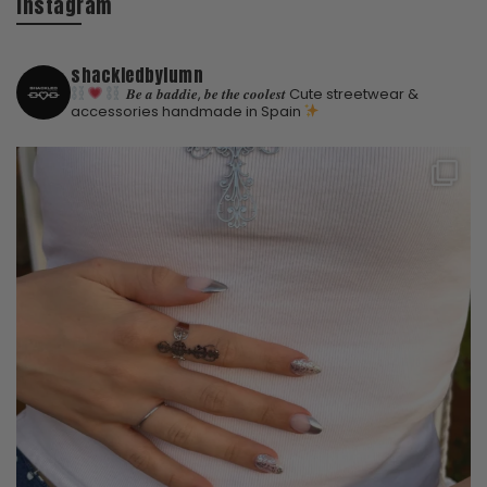
Instagram
shackledbylumn
𝑩𝒆 𝒂 𝒃𝒂𝒅𝒅𝒊𝒆, 𝒃𝒆 𝒕𝒉𝒆 𝒄𝒐𝒐𝒍𝒆𝒔𝒕
Cute streetwear &
accessories handmade in Spain