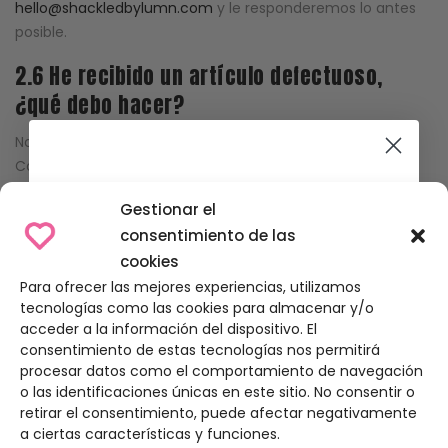
hello@shackledbylumn.com
y le responderemos lo antes
posible.
2.6 He recibido un artículo defectuoso,
¿qué debo hacer?
Nos disculpamos por enviarle un artículo defectuoso.
Comuníquese con nosotros en
Only for the coolest
hello@shackledbylumn.com
y le responderemos lo antes
Gestionar el
posible.
consentimiento de las
2.7 He recibido otro artículo por error, ¿qué
cookies
debo hacer?
Para ofrecer las mejores experiencias, utilizamos
10% de DTO en tu primer pedido
tecnologías como las cookies para almacenar y/o
Nos disculpamos por enviarle otro artículo por error.
acceder a la información del dispositivo. El
Únete a
nuestra comunidad
y descubre antes que
nadie nuestros próximos drops, noticias y restocks
Comuníquese con nosotros en
consentimiento de estas tecnologías nos permitirá
procesar datos como el comportamiento de navegación
hello@shackledbylumn.com
y le responderemos lo antes
Email
o las identificaciones únicas en este sitio. No consentir o
posible.
retirar el consentimiento, puede afectar negativamente
a ciertas características y funciones.
2.8 He comprado una talla o color