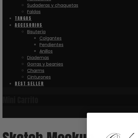
Sudaderas y chaquetas
Faldas
TANGAS
ACCESORIOS
Bisutería
Colgantes
Pendientes
Anillos
Diademas
Gorras y beanies
Charms
Cinturones
BEST SELLER
Mini Carrito