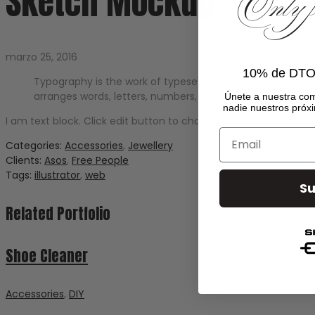
Sketch Mockup
Only for
marzo 25, 2016
10% de DTO 
Typography is the work of typesetters, compositors, typog
arranges words, letters, numbers, and symbols for publicat
Únete a
nuestra co
nadie nuestros próxi
I am text block. Click edit button to change this text. Lorem ips
Email
Categories:
Accessories
,
Jewellery
Clients:
Asos
,
Free People
Tags:
illustrator
,
web
Su
Related Portfolio
Shoe Cleaner
Accessories
,
DIY