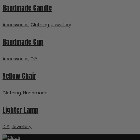
Handmade Candle
Accessories
,
Clothing
,
Jewellery
Handmade Cup
Accessories
,
DIY
Yellow Chair
Clothing
,
Handmade
Lighter Lamp
DIY
,
Jewellery