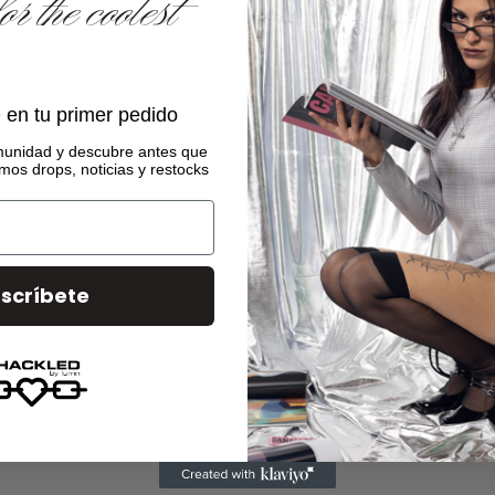
 the coolest
en tu primer pedido
raphers, graphic designers, art directors,
manga artists, comi
ion, display, or distribution—from clerical workers and newslette
munidad
y descubre antes que
mos drops, noticias y restocks
um dolor sit amet, consectetur adipiscing elit. Ut elit tellus, luc
scríbete