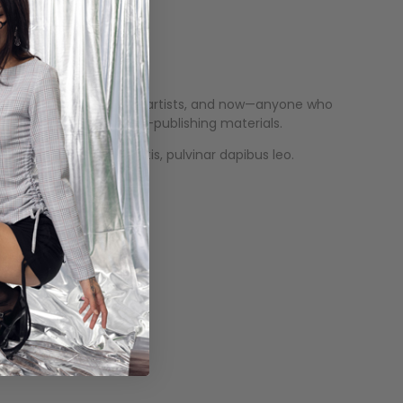
c book artists
, graffiti artists, and now—anyone who
r writers to anyone self-publishing materials.
tus nec ullamcorper mattis, pulvinar dapibus leo.