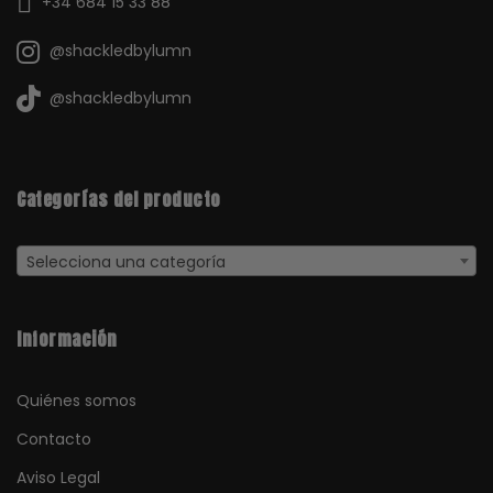
+34 684 15 33 88
@shackledbylumn
@shackledbylumn
Categorías del producto
Selecciona una categoría
Información
Quiénes somos
Contacto
Aviso Legal