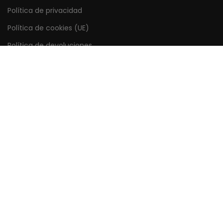
Política de privacidad
Política de cookies (UE)
Política de devoluciones
Forma de pagos y envíos
Enlaces rápidos
Mi cuenta
Seguimiento del pedido
Guía de tamaños
Preguntas frecuentes