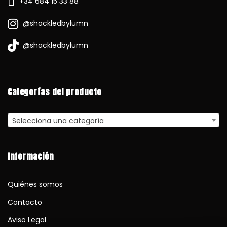
+34 684 15 33 88
@shackledbylumn
@shackledbylumn
Categorías del producto
Selecciona una categoría
Información
Quiénes somos
Contacto
Aviso Legal