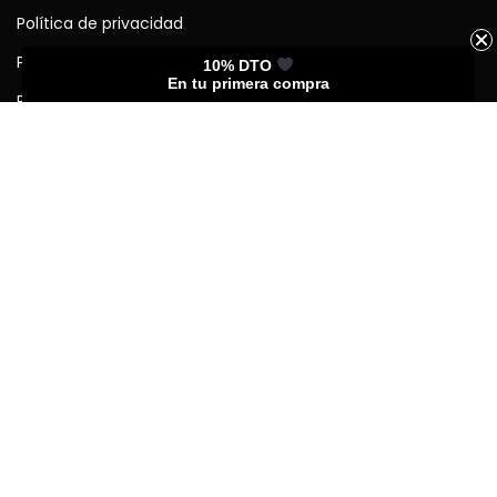
Política de privacidad
Política de cookies (UE)
10% DTO
En tu primera compra
Política de devoluciones
Forma de pagos y envíos
Enlaces rápidos
Mi cuenta
Seguimiento del pedido
Guía de tamaños
Preguntas frecuentes