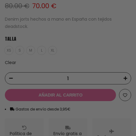
El
El
80.00
€
70.00
€
precio
precio
original
actual
Denim jorts hechos a mano en España con tejidos
era:
es:
deadstock.
80.00 €.
70.00 €.
TALLA
XS
S
M
L
XL
Clear
AÑADIR AL CARRITO
Gastos de envío desde 3,95€
Política de
Envío gratis a