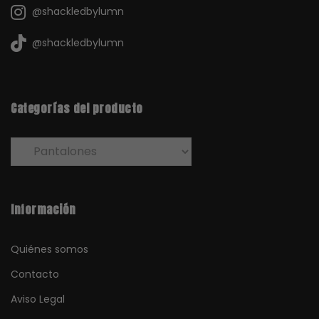
@shackledbylumn
@shackledbylumn
Categorías del producto
Información
Quiénes somos
Contacto
Aviso Legal