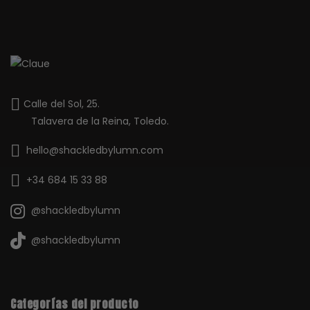
Resistente al uso diario.
No se oxida ni pierde el color con un uso y cuidado
normales.
Apto para pieles sensibles.
🖤 Cuidados
Calle del Sol, 25.
Cada joya se envía cuidadosamente protegida en su caja
Talavera de la Reina, Toledo.
SHACKLED. 🖤
hello@shackledbylumn.com
Para mantener tus anillos en perfecto estado:
+34 684 15 33 88
Limpiar con un paño suave o de microfibra después de
@shackledbylumn
su uso.
Si necesitan una limpieza más profunda, utilizar agua
@shackledbylumn
tibia y jabón neutro y secar completamente con un paño
limpio.
Evitar golpes o el contacto con objetos afilados para
conservar el acabado.
Categorías del producto
Guardarlos separados del resto de joyas para evitar