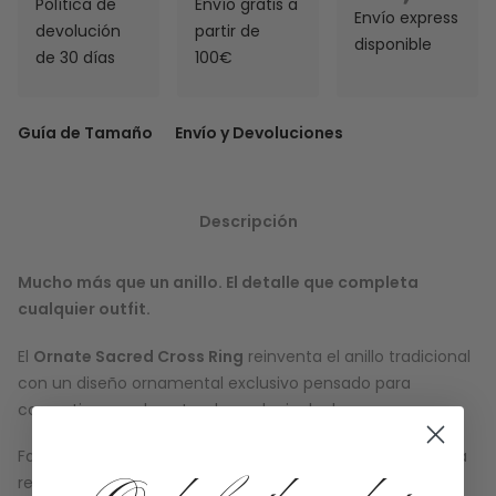
Política de
Envío gratis a
Envío express
devolución
partir de
disponible
de 30 días
100€
Guía de Tamaño
Envío y Devoluciones
Descripción
Mucho más que un anillo. El detalle que completa
cualquier outfit.
El
Ornate Sacred Cross Ring
reinventa el anillo tradicional
con un diseño ornamental exclusivo pensado para
convertirse en el centro de cualquier look.
Fabricado en
acero inoxidable hipoalergénico
, combina
resistencia, comodidad y un diseño llamativo que podrás