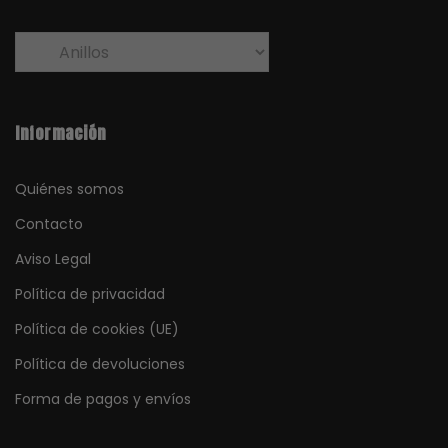
roces y arañazos.
Evitar el contacto directo con perfumes, cremas y otros
productos químicos.
Información
Quiénes somos
Contacto
Aviso Legal
Política de privacidad
Política de cookies (UE)
Política de devoluciones
Forma de pagos y envíos