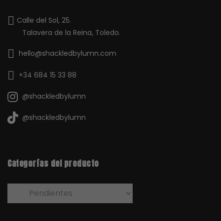
Calle del Sol, 25.
Talavera de la Reina, Toledo.
hello@shackledbylumn.com
+34 684 15 33 88
@shackledbylumn
@shackledbylumn
Categorías del producto