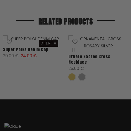
RELATED PRODUCTS
OFERTA
Super Polka Denim Cap
El
El
29.00
€
24.00
€
Ornate Sacred Cross
Necklace
precio
precio
25.00
€
original
actual
era:
es:
29.00 €.
24.00 €.