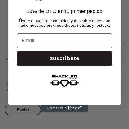
para evitar dejar restos de agua o jabón.
10% de DTO en tu primer pedido
Únete a
nuestra comunidad
y descubre antes que
nadie nuestros próximos drops, noticias y restocks
Email
Suscríbete
Nombre
*
Correo electrónico
*
Guarda mi nombre, correo electrónico y web en este
navegador para la próxima vez que comente.