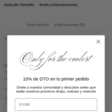
Guía de Tamaño
Envío y Devoluciones
Descripción
Valoraciones (0)
Material:96% Algodón, 4% Elastán
Only for the coolest
SÉ EL PRIMERO EN VALORAR “SWEETLACE HOODIE”
Tu dirección de correo electrónico no será publicada.
Los
campos obligatorios están marcados con
*
10% de DTO en tu primer pedido
Únete a
nuestra comunidad
y descubre antes que
Tu puntuación
*
nadie nuestros próximos drops, noticias y restocks
Tu valoración
*
Email