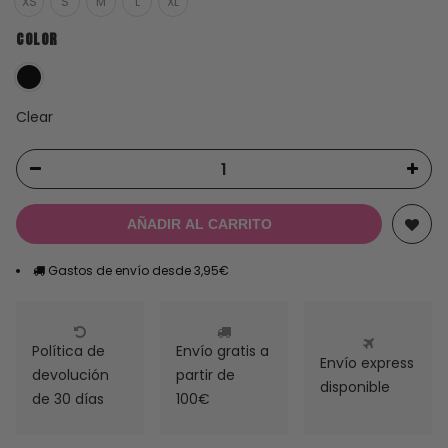
XS
S
M
L
XL
COLOR
Clear
AÑADIR AL CARRITO
Gastos de envío desde 3,95€
Política de
Envío gratis a
Envío express
devolución
partir de
disponible
de 30 días
100€