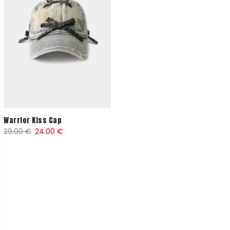
Warrior Kiss Cap
El
El
29.00
€
24.00
€
precio
precio
original
actual
era:
es:
29.00 €.
24.00 €.