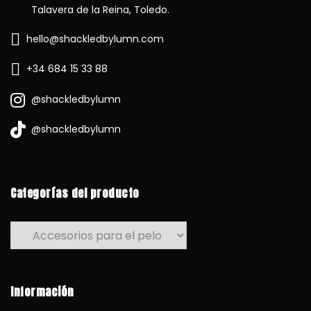
Talavera de la Reina, Toledo.
hello@shackledbylumn.com
+34 684 15 33 88
@shackledbylumn
@shackledbylumn
Categorías del producto
Información