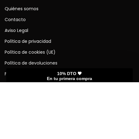
Quiénes somos
Contacto
Aviso Legal
Política de privacidad
Política de cookies (UE)
Política de devoluciones
Forma de pagos y envíos
10% DTO 🖤
En tu primera compra
Enlaces rápidos
Mi cuenta
Seguimiento del pedido
Guía de tamaños