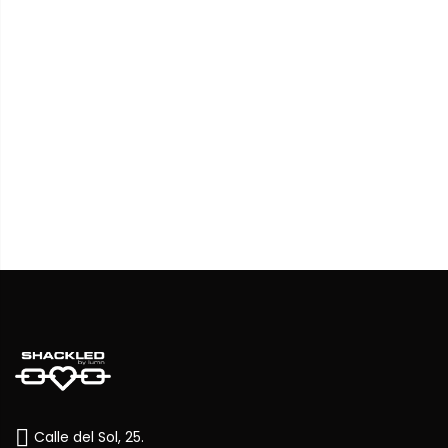
Only for the coolest
10% de DTO en tu primer pedido
Únete a
nuestra comunidad
y descubre antes que
nadie nuestros próximos drops, noticias y restocks
Email
Suscríbete
Calle del Sol, 25.