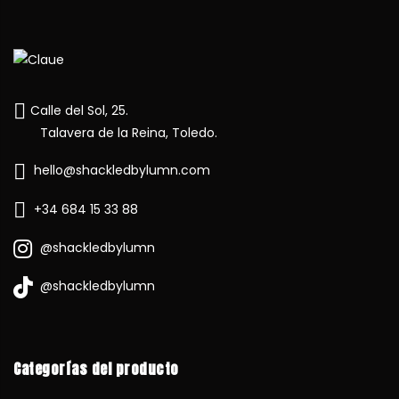
Calle del Sol, 25.
Talavera de la Reina, Toledo.
hello@shackledbylumn.com
+34 684 15 33 88
@shackledbylumn
@shackledbylumn
Categorías del producto