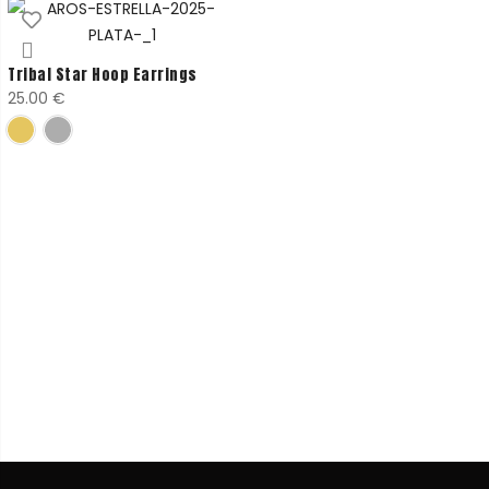
Only for the
Tribal Star Hoop Earrings
25.00
€
coolest
10% de DTO en tu primer pedido
Únete a
nuestra comunidad
y descubre antes que
nadie nuestros próximos drops, noticias y restocks
Email
Suscríbete